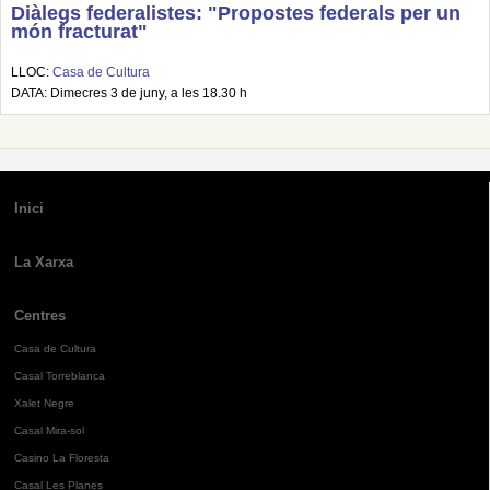
Diàlegs federalistes: "Propostes federals per un
món fracturat"
LLOC:
Casa de Cultura
DATA: Dimecres 3 de juny, a les 18.30 h
Inici
La Xarxa
Centres
Casa de Cultura
Casal Torreblanca
Xalet Negre
Casal Mira-sol
Casino La Floresta
Casal Les Planes