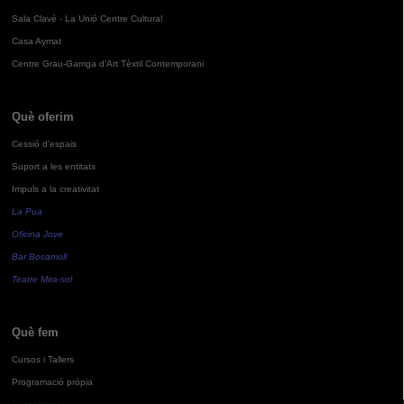
Sala Clavé - La Unió Centre Cultural
Casa Aymat
Centre Grau-Garriga d'Art Tèxtil Contemporani
Què oferim
Cessió d'espais
Suport a les entitats
Impuls a la creativitat
La Pua
Oficina Jove
Bar Bocamoll
Teatre Mira-sol
Què fem
Cursos i Tallers
Programació pròpia