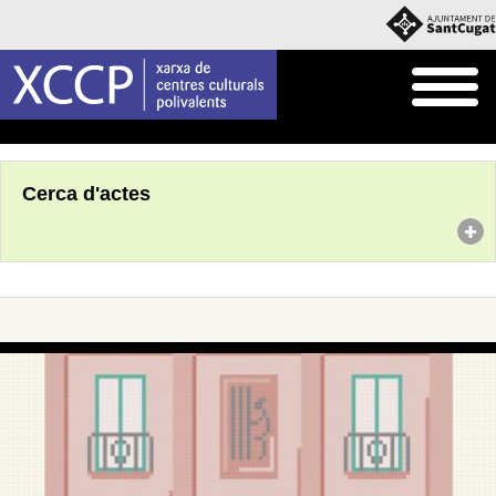
Inici
Agenda
Cerca d'actes