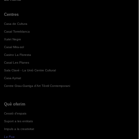
Centres
Casa de Cultura
Casal Torreblanca
Xalet Negre
Casal Mira-sol
Casino La Floresta
Casal Les Planes
Sala Clavé - La Unió Centre Cultural
Casa Aymat
Centre Grau-Garriga d'Art Tèxtil Contemporani
Què oferim
Cessió d'espais
Suport a les entitats
Impuls a la creativitat
La Pua