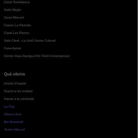
Casal Torreblanca
Xalet Negre
Casal Mira-sol
Casino La Floresta
Casal Les Planes
Sala Clavé - La Unió Centre Cultural
Casa Aymat
Centre Grau-Garriga d'Art Tèxtil Contemporani
Què oferim
Cessió d'espais
Suport a les entitats
Impuls a la creativitat
La Pua
Oficina Jove
Bar Bocamoll
Teatre Mira-sol