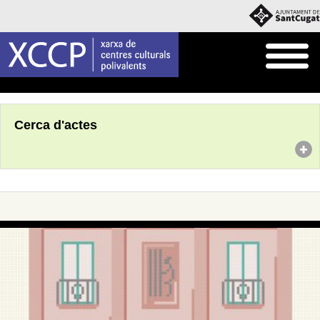
Inici
Agenda
Cerca d'actes