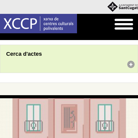
Inici
Agenda
Cerca d'actes