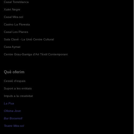
Casal Torreblanca
Xalet Negre
Casal Mira-sol
Casino La Floresta
Casal Les Planes
Sala Clavé - La Unió Centre Cultural
Casa Aymat
Centre Grau-Garriga d'Art Tèxtil Contemporani
Què oferim
Cessió d'espais
Suport a les entitats
Impuls a la creativitat
La Pua
Oficina Jove
Bar Bocamoll
Teatre Mira-sol