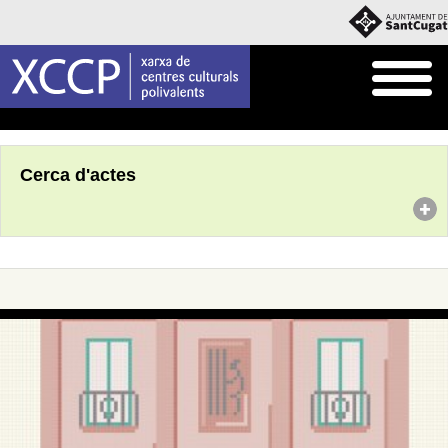
Inici
Agenda
Cerca d'actes