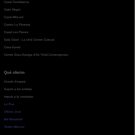
Casal Torreblanca
Xalet Negre
Casal Mira-sol
Casino La Floresta
Casal Les Planes
Sala Clavé - La Unió Centre Cultural
Casa Aymat
Centre Grau-Garriga d'Art Tèxtil Contemporani
Què oferim
Cessió d'espais
Suport a les entitats
Impuls a la creativitat
La Pua
Oficina Jove
Bar Bocamoll
Teatre Mira-sol