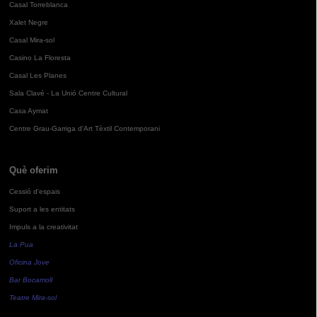
Casal Torreblanca
Xalet Negre
Casal Mira-sol
Casino La Floresta
Casal Les Planes
Sala Clavé - La Unió Centre Cultural
Casa Aymat
Centre Grau-Garriga d'Art Tèxtil Contemporani
Què oferim
Cessió d'espais
Suport a les entitats
Impuls a la creativitat
La Pua
Oficina Jove
Bar Bocamoll
Teatre Mira-sol