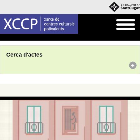
Inici
Agenda
Cerca d'actes