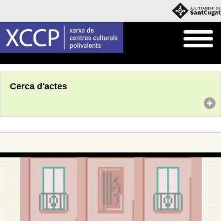
Inici
Agenda
Cerca d'actes