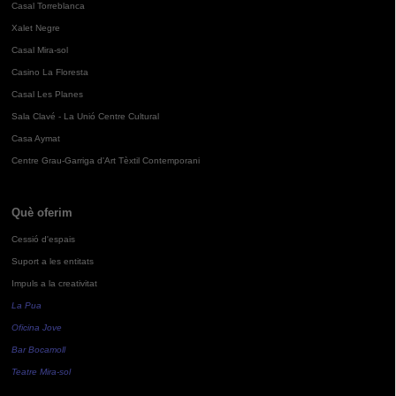
Casal Torreblanca
Xalet Negre
Casal Mira-sol
Casino La Floresta
Casal Les Planes
Sala Clavé - La Unió Centre Cultural
Casa Aymat
Centre Grau-Garriga d'Art Tèxtil Contemporani
Què oferim
Cessió d'espais
Suport a les entitats
Impuls a la creativitat
La Pua
Oficina Jove
Bar Bocamoll
Teatre Mira-sol