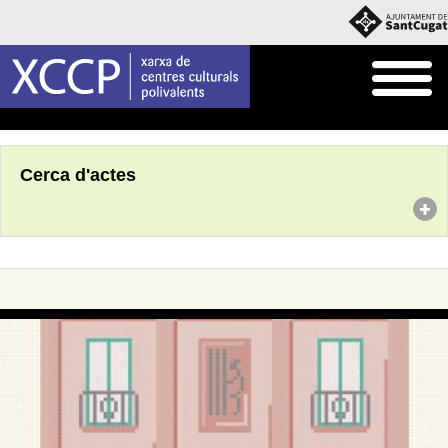
Inici
Agenda
Cerca d'actes