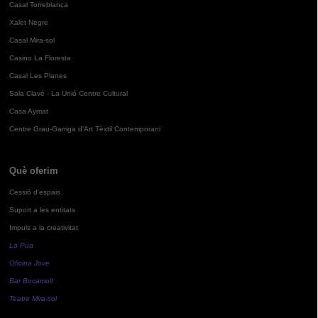
Casal Torreblanca
Xalet Negre
Casal Mira-sol
Casino La Floresta
Casal Les Planes
Sala Clavé - La Unió Centre Cultural
Casa Aymat
Centre Grau-Garriga d'Art Tèxtil Contemporani
Què oferim
Cessió d'espais
Suport a les entitats
Impuls a la creativitat
La Pua
Oficina Jove
Bar Bocamoll
Teatre Mira-sol