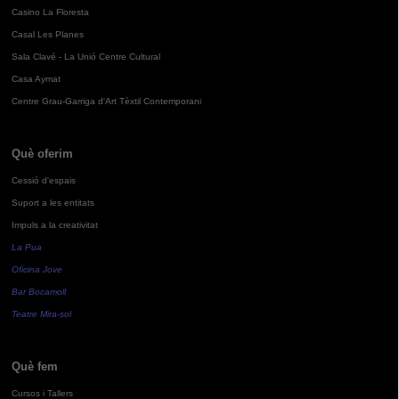
Casino La Floresta
Casal Les Planes
Sala Clavé - La Unió Centre Cultural
Casa Aymat
Centre Grau-Garriga d'Art Tèxtil Contemporani
Què oferim
Cessió d'espais
Suport a les entitats
Impuls a la creativitat
La Pua
Oficina Jove
Bar Bocamoll
Teatre Mira-sol
Què fem
Cursos i Tallers