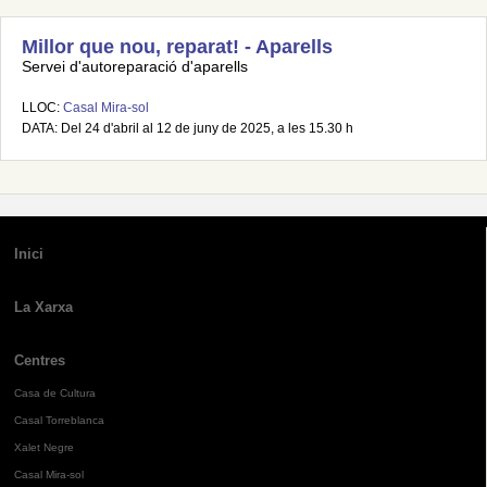
Millor que nou, reparat! - Aparells
Servei d'autoreparació d'aparells
LLOC:
Casal Mira-sol
DATA: Del 24 d'abril al 12 de juny de 2025, a les 15.30 h
Inici
La Xarxa
Centres
Casa de Cultura
Casal Torreblanca
Xalet Negre
Casal Mira-sol