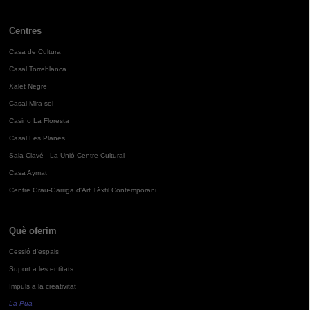
Centres
Casa de Cultura
Casal Torreblanca
Xalet Negre
Casal Mira-sol
Casino La Floresta
Casal Les Planes
Sala Clavé - La Unió Centre Cultural
Casa Aymat
Centre Grau-Garriga d'Art Tèxtil Contemporani
Què oferim
Cessió d'espais
Suport a les entitats
Impuls a la creativitat
La Pua