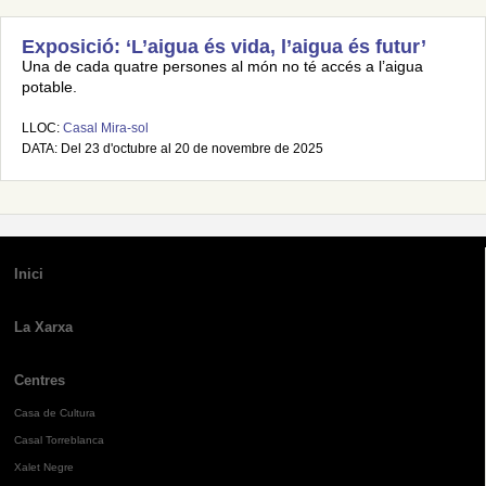
Exposició: ‘L’aigua és vida, l’aigua és futur’
Una de cada quatre persones al món no té accés a l’aigua
potable.
LLOC:
Casal Mira-sol
DATA: Del 23 d'octubre al 20 de novembre de 2025
Inici
La Xarxa
Centres
Casa de Cultura
Casal Torreblanca
Xalet Negre