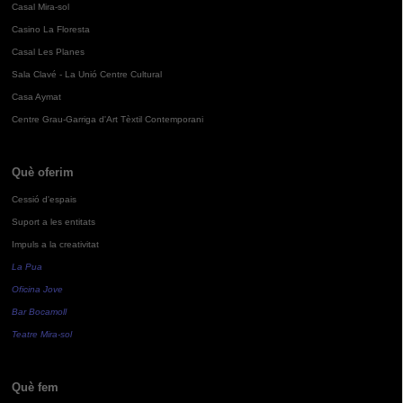
Casal Mira-sol
Casino La Floresta
Casal Les Planes
Sala Clavé - La Unió Centre Cultural
Casa Aymat
Centre Grau-Garriga d'Art Tèxtil Contemporani
Què oferim
Cessió d'espais
Suport a les entitats
Impuls a la creativitat
La Pua
Oficina Jove
Bar Bocamoll
Teatre Mira-sol
Què fem