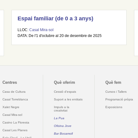
Espai familiar (de 0 a 3 anys)
LLOC:
Casal Mira-sol
DATA: De l'1 d'octubre al 20 de desembre de 2025
Centres
Què oferim
Què fem
Casa de Cultura
Cessió d'espais
Cursos i Tallers
Casal Torreblanca
Suport a les entitats
Programació pròpia
Xalet Negre
Impuls a la
Exposicions
creativitat
Casal Mira-sol
La Pua
Casino La Floresta
Oficina Jove
Casal Les Planes
Bar Bocamoll
Sala Clavé - La Unió