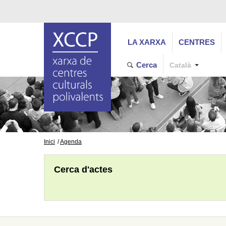
LA XARXA
CENTRES
Cerca
Català
Inici
Agenda
Cerca d'actes