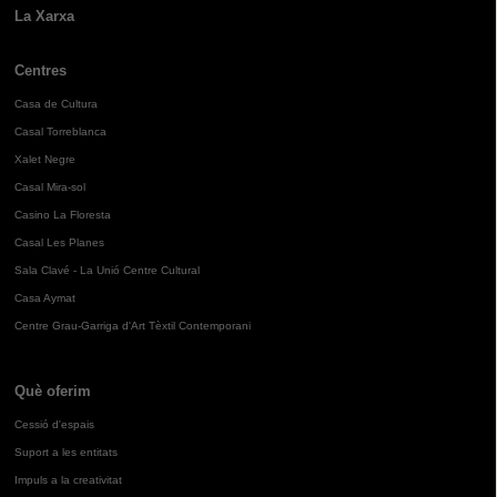
La Xarxa
Centres
Casa de Cultura
Casal Torreblanca
Xalet Negre
Casal Mira-sol
Casino La Floresta
Casal Les Planes
Sala Clavé - La Unió Centre Cultural
Casa Aymat
Centre Grau-Garriga d'Art Tèxtil Contemporani
Què oferim
Cessió d'espais
Suport a les entitats
Impuls a la creativitat