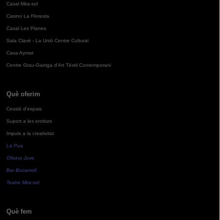
Casal Mira-sol
Casino La Floresta
Casal Les Planes
Sala Clavé - La Unió Centre Cultural
Casa Aymat
Centre Grau-Garriga d'Art Tèxtil Contemporani
Què oferim
Cessió d'espais
Suport a les entitats
Impuls a la creativitat
La Pua
Oficina Jove
Bar Bocamoll
Teatre Mira-sol
Què fem