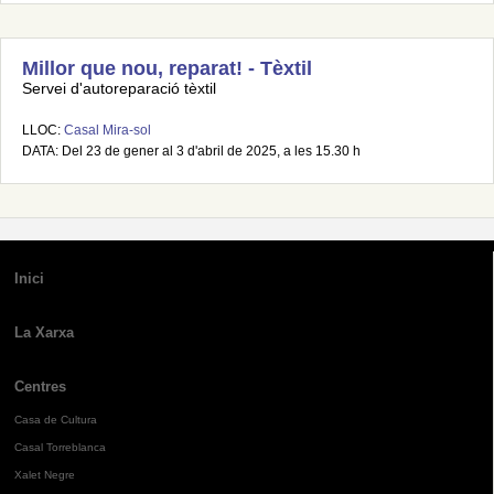
Millor que nou, reparat! - Tèxtil
Servei d'autoreparació tèxtil
LLOC:
Casal Mira-sol
DATA: Del 23 de gener al 3 d'abril de 2025, a les 15.30 h
Inici
La Xarxa
Centres
Casa de Cultura
Casal Torreblanca
Xalet Negre