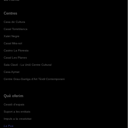
Centres
Casa de Cultura
Casal Torreblanca
Xalet Negre
Casal Mira-sol
Casino La Floresta
Casal Les Planes
Sala Clavé - La Unió Centre Cultural
Casa Aymat
Centre Grau-Garriga d'Art Tèxtil Contemporani
Què oferim
Cessió d'espais
Suport a les entitats
Impuls a la creativitat
La Pua