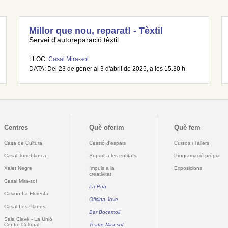
Millor que nou, reparat! - Tèxtil
Servei d'autoreparació tèxtil
LLOC:
Casal Mira-sol
DATA: Del 23 de gener al 3 d'abril de 2025, a les 15.30 h
Centres
Què oferim
Què fem
Casa de Cultura
Cessió d'espais
Cursos i Tallers
Casal Torreblanca
Suport a les entitats
Programació pròpia
Xalet Negre
Impuls a la
Exposicions
creativitat
Casal Mira-sol
La Pua
Casino La Floresta
Oficina Jove
Casal Les Planes
Bar Bocamoll
Sala Clavé - La Unió
Centre Cultural
Teatre Mira-sol