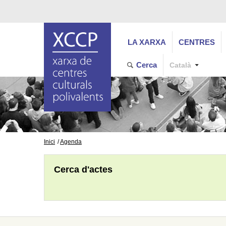
LA XARXA
CENTRES
Cerca
Català
Inici
Agenda
Cerca d'actes