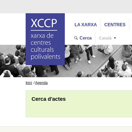
LA XARXA
CENTRES
Cerca
Català
Inici
Agenda
Cerca d'actes