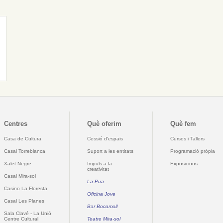
Centres
Què oferim
Què fem
Casa de Cultura
Cessió d'espais
Cursos i Tallers
Casal Torreblanca
Suport a les entitats
Programació pròpia
Xalet Negre
Impuls a la
Exposicions
creativitat
Casal Mira-sol
La Pua
Casino La Floresta
Oficina Jove
Casal Les Planes
Bar Bocamoll
Sala Clavé - La Unió
Centre Cultural
Teatre Mira-sol