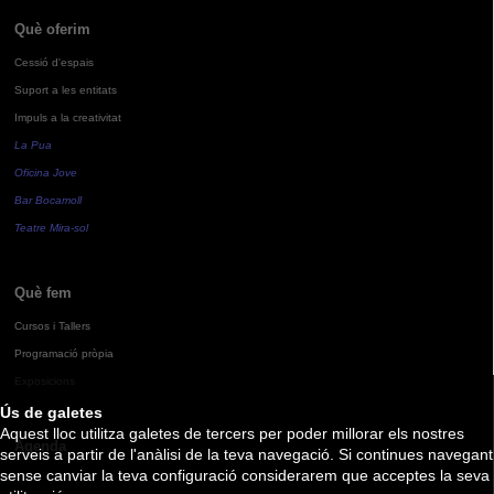
Què oferim
Cessió d'espais
Suport a les entitats
Impuls a la creativitat
La Pua
Oficina Jove
Bar Bocamoll
Teatre Mira-sol
Què fem
Cursos i Tallers
Programació pròpia
Exposicions
Ús de galetes
Aquest lloc utilitza galetes de tercers per poder millorar els nostres
Agenda
serveis a partir de l'anàlisi de la teva navegació. Si continues navegant
sense canviar la teva configuració considerarem que acceptes la seva