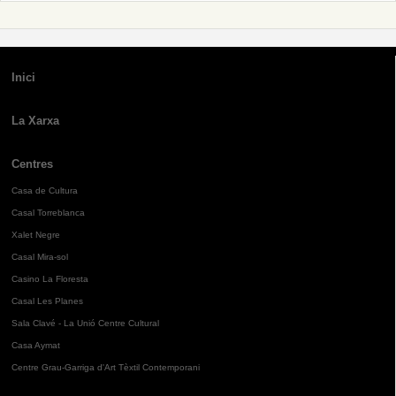
Inici
La Xarxa
Centres
Casa de Cultura
Casal Torreblanca
Xalet Negre
Casal Mira-sol
Casino La Floresta
Casal Les Planes
Sala Clavé - La Unió Centre Cultural
Casa Aymat
Centre Grau-Garriga d'Art Tèxtil Contemporani