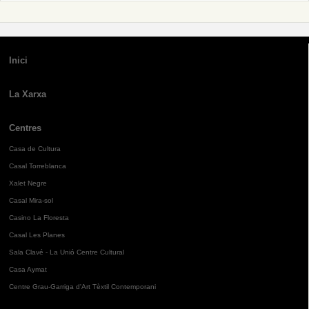
Inici
La Xarxa
Centres
Casa de Cultura
Casal Torreblanca
Xalet Negre
Casal Mira-sol
Casino La Floresta
Casal Les Planes
Sala Clavé - La Unió Centre Cultural
Casa Aymat
Centre Grau-Garriga d'Art Tèxtil Contemporani