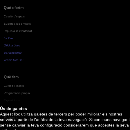
Què oferim
Cessió d'espais
Suport a les entitats
Impuls a la creativitat
La Pua
Oficina Jove
Bar Bocamoll
Teatre Mira-sol
Què fem
Cursos i Tallers
Programació pròpia
Exposicions
Ús de galetes
Aquest lloc utilitza galetes de tercers per poder millorar els nostres
Agenda
serveis a partir de l'anàlisi de la teva navegació. Si continues navegant
sense canviar la teva configuració considerarem que acceptes la seva