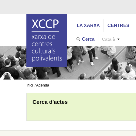
LA XARXA
CENTRES
Cerca
Català
Inici
Agenda
Cerca d'actes