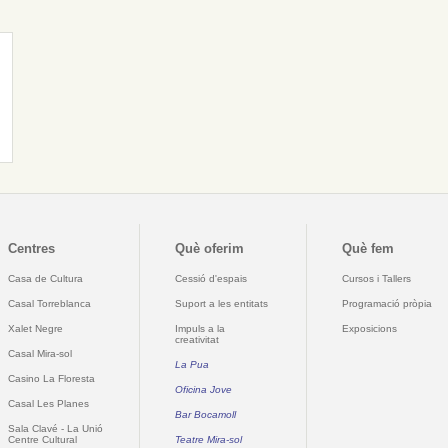
Centres
Què oferim
Què fem
Casa de Cultura
Cessió d'espais
Cursos i Tallers
Casal Torreblanca
Suport a les entitats
Programació pròpia
Xalet Negre
Impuls a la
Exposicions
creativitat
Casal Mira-sol
La Pua
Casino La Floresta
Oficina Jove
Casal Les Planes
Bar Bocamoll
Sala Clavé - La Unió
Centre Cultural
Teatre Mira-sol