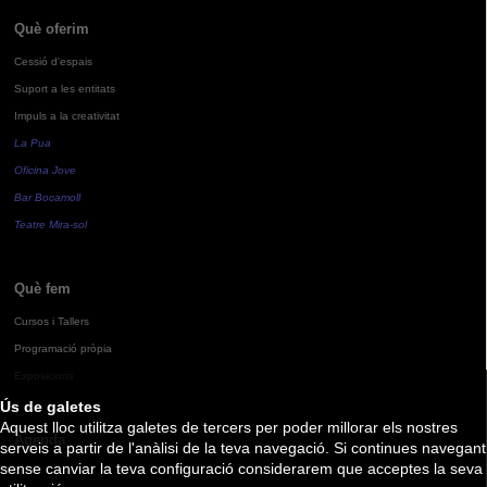
Què oferim
Cessió d'espais
Suport a les entitats
Impuls a la creativitat
La Pua
Oficina Jove
Bar Bocamoll
Teatre Mira-sol
Què fem
Cursos i Tallers
Programació pròpia
Exposicions
Ús de galetes
Aquest lloc utilitza galetes de tercers per poder millorar els nostres
Agenda
serveis a partir de l'anàlisi de la teva navegació. Si continues navegant
sense canviar la teva configuració considerarem que acceptes la seva