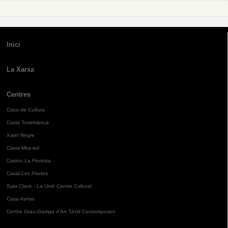
Inici
La Xarxa
Centres
Casa de Cultura
Casal Torreblanca
Xalet Negre
Casal Mira-sol
Casino La Floresta
Casal Les Planes
Sala Clavé - La Unió Centre Cultural
Casa Aymat
Centre Grau-Garriga d'Art Tèxtil Contemporani