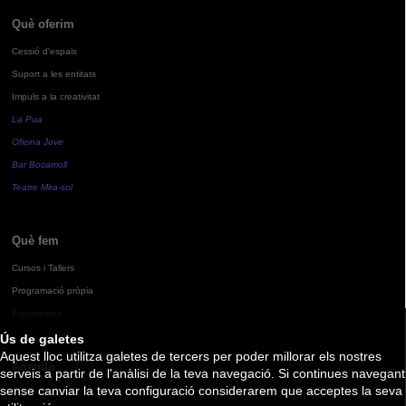
Què oferim
Cessió d'espais
Suport a les entitats
Impuls a la creativitat
La Pua
Oficina Jove
Bar Bocamoll
Teatre Mira-sol
Què fem
Cursos i Tallers
Programació pròpia
Exposicions
Ús de galetes
Aquest lloc utilitza galetes de tercers per poder millorar els nostres
Agenda
serveis a partir de l'anàlisi de la teva navegació. Si continues navegant
sense canviar la teva configuració considerarem que acceptes la seva