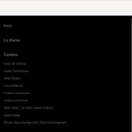
Inici
La Xarxa
Centres
Casa de Cultura
Casal Torreblanca
Xalet Negre
Casal Mira-sol
Casino La Floresta
Casal Les Planes
Sala Clavé - La Unió Centre Cultural
Casa Aymat
Centre Grau-Garriga d'Art Tèxtil Contemporani