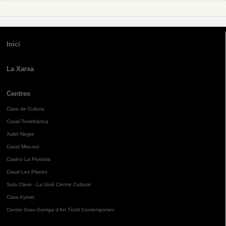
Inici
La Xarxa
Centres
Casa de Cultura
Casal Torreblanca
Xalet Negre
Casal Mira-sol
Casino La Floresta
Casal Les Planes
Sala Clavé - La Unió Centre Cultural
Casa Aymat
Centre Grau-Garriga d'Art Tèxtil Contemporani