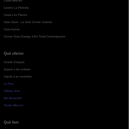
Casal Mira-sol
Casino La Floresta
Casal Les Planes
Sala Clavé - La Unió Centre Cultural
Casa Aymat
Centre Grau-Garriga d'Art Tèxtil Contemporani
Què oferim
Cessió d'espais
Suport a les entitats
Impuls a la creativitat
La Pua
Oficina Jove
Bar Bocamoll
Teatre Mira-sol
Què fem