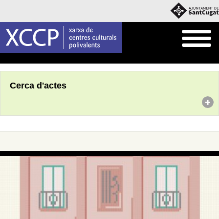
Inici
Agenda
Cerca d'actes