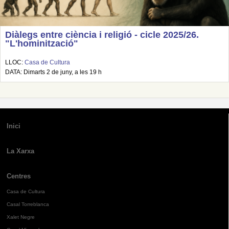
Diàlegs entre ciència i religió - cicle 2025/26.
"L'hominització"
LLOC:
Casa de Cultura
DATA: Dimarts 2 de juny, a les 19 h
Inici
La Xarxa
Centres
Casa de Cultura
Casal Torreblanca
Xalet Negre