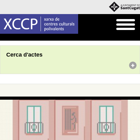
Inici
Agenda
Cerca d'actes