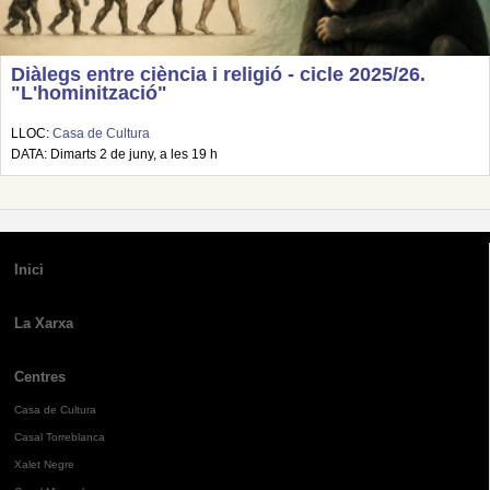
Diàlegs entre ciència i religió - cicle 2025/26.
"L'hominització"
LLOC:
Casa de Cultura
DATA: Dimarts 2 de juny, a les 19 h
Inici
La Xarxa
Centres
Casa de Cultura
Casal Torreblanca
Xalet Negre