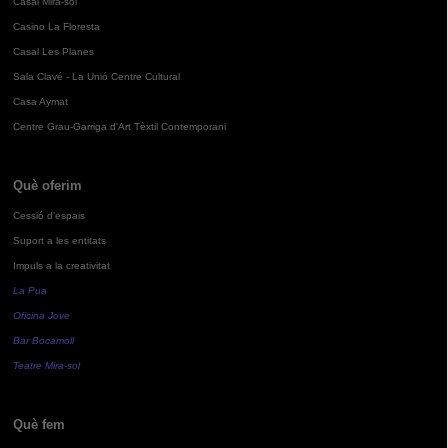
Casal Mira-sol
Casino La Floresta
Casal Les Planes
Sala Clavé - La Unió Centre Cultural
Casa Aymat
Centre Grau-Garriga d'Art Tèxtil Contemporani
Què oferim
Cessió d'espais
Suport a les entitats
Impuls a la creativitat
La Pua
Oficina Jove
Bar Bocamoll
Teatre Mira-sol
Què fem