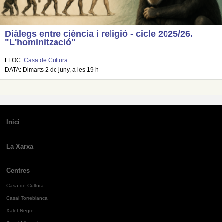
Diàlegs entre ciència i religió - cicle 2025/26.
"L'hominització"
LLOC:
Casa de Cultura
DATA: Dimarts 2 de juny, a les 19 h
Inici
La Xarxa
Centres
Casa de Cultura
Casal Torreblanca
Xalet Negre