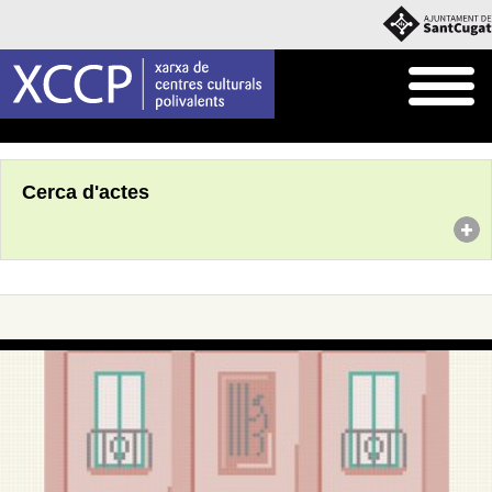
Inici
Agenda
Cerca d'actes