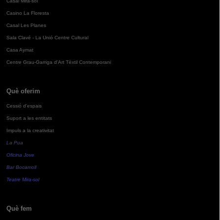
Casal Mira-sol
Casino La Floresta
Casal Les Planes
Sala Clavé - La Unió Centre Cultural
Casa Aymat
Centre Grau-Garriga d'Art Tèxtil Contemporani
Què oferim
Cessió d'espais
Suport a les entitats
Impuls a la creativitat
La Pua
Oficina Jove
Bar Bocamoll
Teatre Mira-sol
Què fem