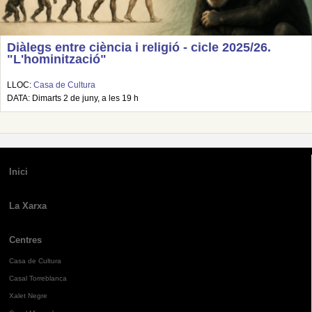
Diàlegs entre ciència i religió - cicle 2025/26.
"L'hominització"
LLOC:
Casa de Cultura
DATA: Dimarts 2 de juny, a les 19 h
Inici
La Xarxa
Centres
Casa de Cultura
Casal Torreblanca
Xalet Negre