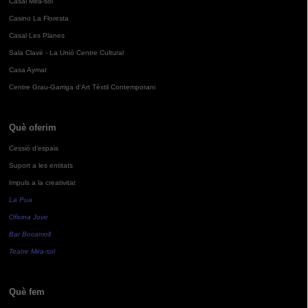
Casal Mira-sol
Casino La Floresta
Casal Les Planes
Sala Clavé - La Unió Centre Cultural
Casa Aymat
Centre Grau-Garriga d'Art Tèxtil Contemporani
Què oferim
Cessió d'espais
Suport a les entitats
Impuls a la creativitat
La Pua
Oficina Jove
Bar Bocamoll
Teatre Mira-sol
Què fem