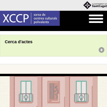
Inici
Agenda
Cerca d'actes