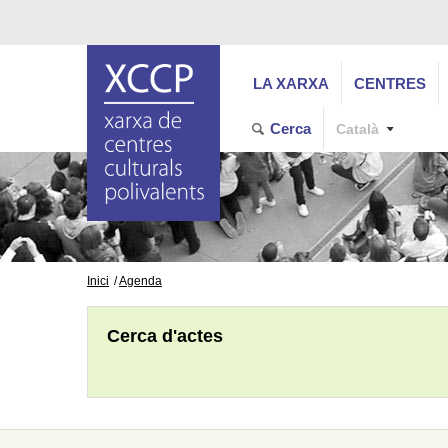
LA XARXA
CENTRES
Cerca
Català
Inici
Agenda
Cerca d'actes