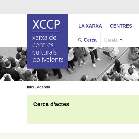
LA XARXA
CENTRES
Cerca
Català
Inici
Agenda
Cerca d'actes