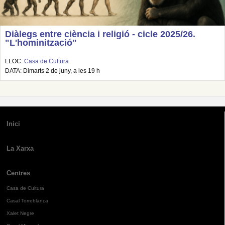
Diàlegs entre ciència i religió - cicle 2025/26.
"L'hominització"
LLOC:
Casa de Cultura
DATA: Dimarts 2 de juny, a les 19 h
Inici
La Xarxa
Centres
Casa de Cultura
Casal Torreblanca
Xalet Negre