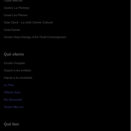
Casal Mira-sol
Casino La Floresta
Casal Les Planes
Sala Clavé - La Unió Centre Cultural
Casa Aymat
Centre Grau-Garriga d'Art Tèxtil Contemporani
Què oferim
Cessió d'espais
Suport a les entitats
Impuls a la creativitat
La Pua
Oficina Jove
Bar Bocamoll
Teatre Mira-sol
Què fem