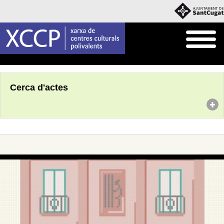
Inici
Agenda
Cerca d'actes