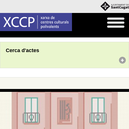
Inici
Agenda
Cerca d'actes