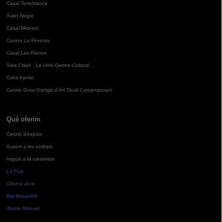
Casal Torreblanca
Xalet Negre
Casal Mira-sol
Casino La Floresta
Casal Les Planes
Sala Clavé - La Unió Centre Cultural
Casa Aymat
Centre Grau-Garriga d'Art Tèxtil Contemporani
Què oferim
Cessió d'espais
Suport a les entitats
Impuls a la creativitat
La Pua
Oficina Jove
Bar Bocamoll
Teatre Mira-sol