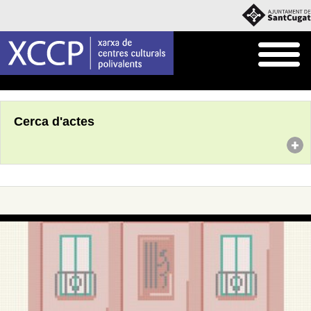
Inici
Agenda
Cerca d'actes