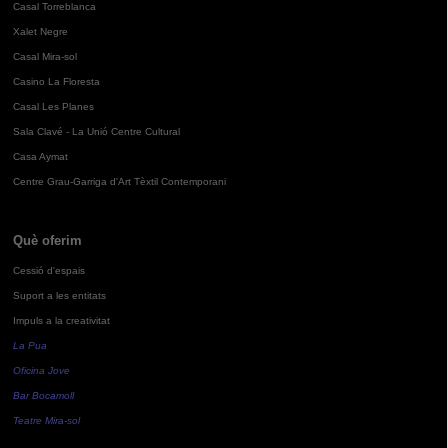
Casal Torreblanca
Xalet Negre
Casal Mira-sol
Casino La Floresta
Casal Les Planes
Sala Clavé - La Unió Centre Cultural
Casa Aymat
Centre Grau-Garriga d'Art Tèxtil Contemporani
Què oferim
Cessió d'espais
Suport a les entitats
Impuls a la creativitat
La Pua
Oficina Jove
Bar Bocamoll
Teatre Mira-sol