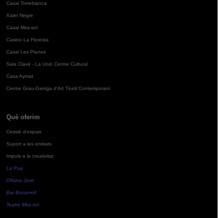
Casal Torreblanca
Xalet Negre
Casal Mira-sol
Casino La Floresta
Casal Les Planes
Sala Clavé - La Unió Centre Cultural
Casa Aymat
Centre Grau-Garriga d'Art Tèxtil Contemporani
Què oferim
Cessió d'espais
Suport a les entitats
Impuls a la creativitat
La Pua
Oficina Jove
Bar Bocamoll
Teatre Mira-sol