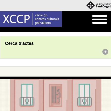
Inici
Agenda
Cerca d'actes