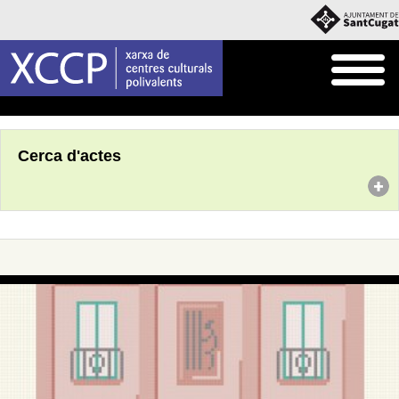
Inici
Agenda
Cerca d'actes