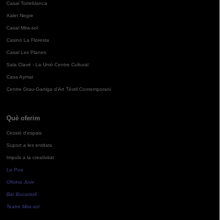
Casal Torreblanca
Xalet Negre
Casal Mira-sol
Casino La Floresta
Casal Les Planes
Sala Clavé - La Unió Centre Cultural
Casa Aymat
Centre Grau-Garriga d'Art Tèxtil Contemporani
Què oferim
Cessió d'espais
Suport a les entitats
Impuls a la creativitat
La Pua
Oficina Jove
Bar Bocamoll
Teatre Mira-sol