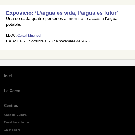
Exposició: ‘L’aigua és vida, l’aigua és futur’
Una de cada quatre persones al món no té accés a l’aigua
potable.
LLOC:
Casal Mira-sol
DATA: Del 23 d'octubre al 20 de novembre de 2025
Inici
La Xarxa
Centres
Casa de Cultura
Casal Torreblanca
Xalet Negre