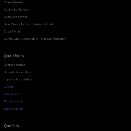
Casal Mira-sol
Casino La Floresta
Casal Les Planes
Sala Clavé - La Unió Centre Cultural
Casa Aymat
Centre Grau-Garriga d'Art Tèxtil Contemporani
Què oferim
Cessió d'espais
Suport a les entitats
Impuls a la creativitat
La Pua
Oficina Jove
Bar Bocamoll
Teatre Mira-sol
Què fem