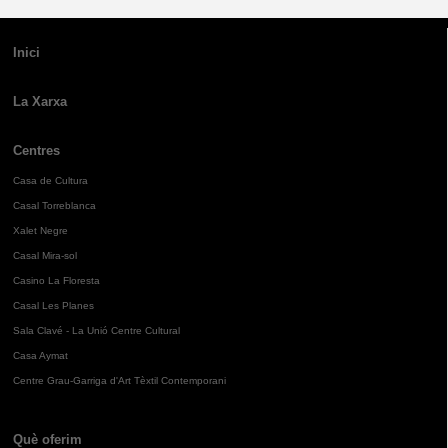
Inici
La Xarxa
Centres
Casa de Cultura
Casal Torreblanca
Xalet Negre
Casal Mira-sol
Casino La Floresta
Casal Les Planes
Sala Clavé - La Unió Centre Cultural
Casa Aymat
Centre Grau-Garriga d'Art Tèxtil Contemporani
Què oferim