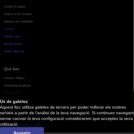
Cessió d'espais
Suport a les entitats
Impuls a la creativitat
La Pua
Oficina Jove
Bar Bocamoll
Teatre Mira-sol
Què fem
Cursos i Tallers
Programació pròpia
Exposicions
Ús de galetes
Aquest lloc utilitza galetes de tercers per poder millorar els nostres
Agenda
serveis a partir de l'anàlisi de la teva navegació. Si continues navegant
sense canviar la teva configuració considerarem que acceptes la seva
utilització.
CURSOS I TALLERS
Accepto