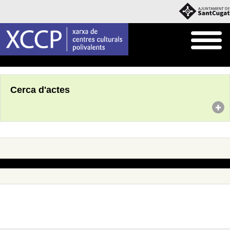
Inici
Agenda
Cerca d'actes
No s'han trobat actes amb aquests criteris de cerca