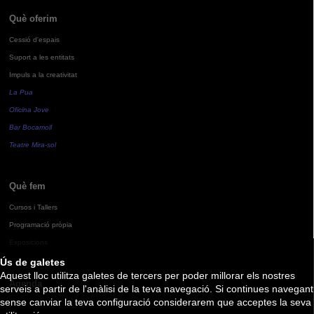
Què oferim
Cessió d'espais
Suport a les entitats
Impuls a la creativitat
La Pua
Oficina Jove
Bar Bocamoll
Teatre Mira-sol
Què fem
Cursos i Tallers
Programació pròpia
Exposicions
Ús de galetes
Aquest lloc utilitza galetes de tercers per poder millorar els nostres
Agenda
serveis a partir de l'anàlisi de la teva navegació. Si continues navegant
sense canviar la teva configuració considerarem que acceptes la seva