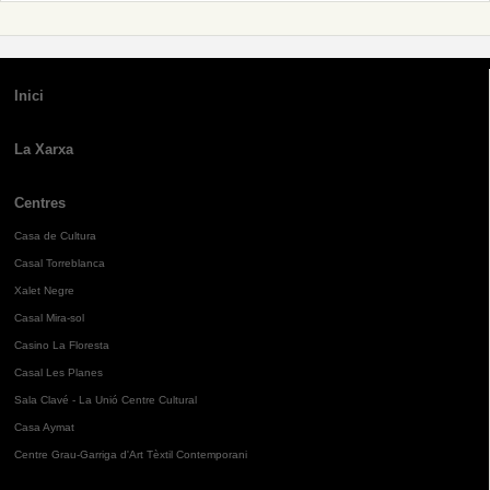
Inici
La Xarxa
Centres
Casa de Cultura
Casal Torreblanca
Xalet Negre
Casal Mira-sol
Casino La Floresta
Casal Les Planes
Sala Clavé - La Unió Centre Cultural
Casa Aymat
Centre Grau-Garriga d'Art Tèxtil Contemporani