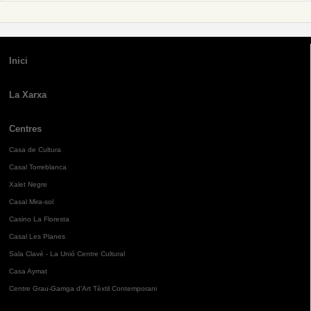
Inici
La Xarxa
Centres
Casa de Cultura
Casal Torreblanca
Xalet Negre
Casal Mira-sol
Casino La Floresta
Casal Les Planes
Sala Clavé - La Unió Centre Cultural
Casa Aymat
Centre Grau-Garriga d'Art Tèxtil Contemporani