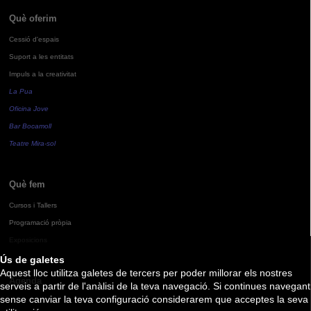
Què oferim
Cessió d'espais
Suport a les entitats
Impuls a la creativitat
La Pua
Oficina Jove
Bar Bocamoll
Teatre Mira-sol
Què fem
Cursos i Tallers
Programació pròpia
Exposicions
Ús de galetes
Aquest lloc utilitza galetes de tercers per poder millorar els nostres
Agenda
serveis a partir de l'anàlisi de la teva navegació. Si continues navegant
sense canviar la teva configuració considerarem que acceptes la seva