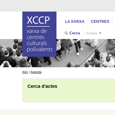
LA XARXA
CENTRES
Cerca
Català
Inici
Agenda
Cerca d'actes