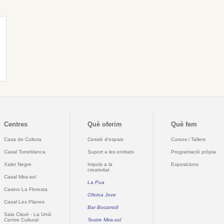
Centres
Què oferim
Què fem
Casa de Cultura
Cessió d'espais
Cursos i Tallers
Casal Torreblanca
Suport a les entitats
Programació pròpia
Xalet Negre
Impuls a la
Exposicions
creativitat
Casal Mira-sol
La Pua
Casino La Floresta
Oficina Jove
Casal Les Planes
Bar Bocamoll
Sala Clavé - La Unió
Centre Cultural
Teatre Mira-sol