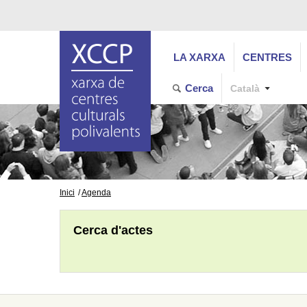
LA XARXA
CENTRES
Cerca
Català
Inici
Agenda
Cerca d'actes