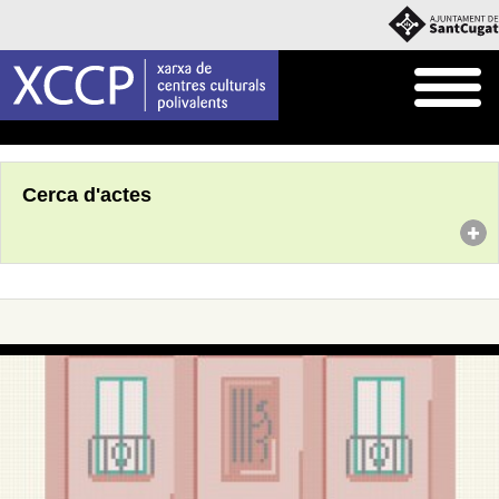
Inici
Agenda
Cerca d'actes