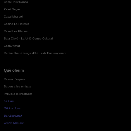
Casal Torreblanca
Xalet Negre
Casal Mira-sol
Casino La Floresta
Casal Les Planes
Sala Clavé - La Unió Centre Cultural
Casa Aymat
Centre Grau-Garriga d'Art Tèxtil Contemporani
Què oferim
Cessió d'espais
Suport a les entitats
Impuls a la creativitat
La Pua
Oficina Jove
Bar Bocamoll
Teatre Mira-sol