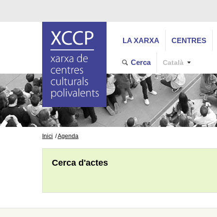
LA XARXA
CENTRES
Cerca
Català
Inici
Agenda
Cerca d'actes