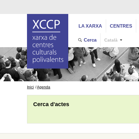
LA XARXA
CENTRES
Cerca
Català
Inici
Agenda
Cerca d'actes