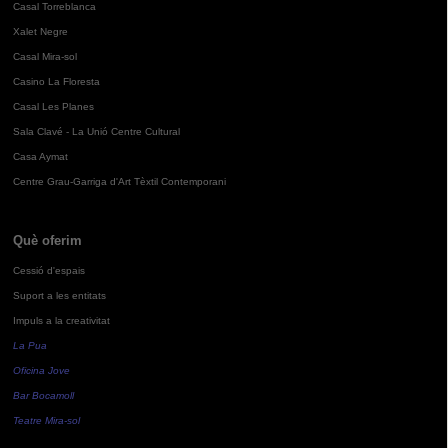
Casal Torreblanca
Xalet Negre
Casal Mira-sol
Casino La Floresta
Casal Les Planes
Sala Clavé - La Unió Centre Cultural
Casa Aymat
Centre Grau-Garriga d'Art Tèxtil Contemporani
Què oferim
Cessió d'espais
Suport a les entitats
Impuls a la creativitat
La Pua
Oficina Jove
Bar Bocamoll
Teatre Mira-sol