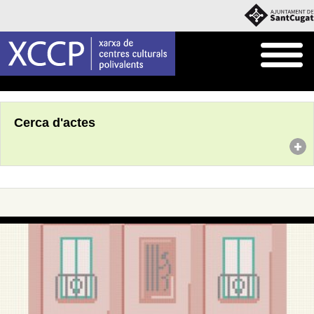
Inici
Agenda
Cerca d'actes