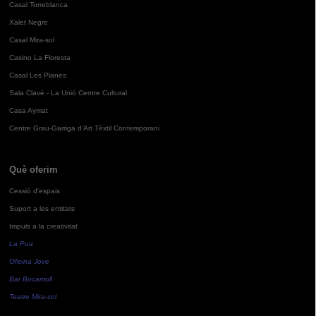
Casal Torreblanca
Xalet Negre
Casal Mira-sol
Casino La Floresta
Casal Les Planes
Sala Clavé - La Unió Centre Cultural
Casa Aymat
Centre Grau-Garriga d'Art Tèxtil Contemporani
Què oferim
Cessió d'espais
Suport a les entitats
Impuls a la creativitat
La Pua
Oficina Jove
Bar Bocamoll
Teatre Mira-sol