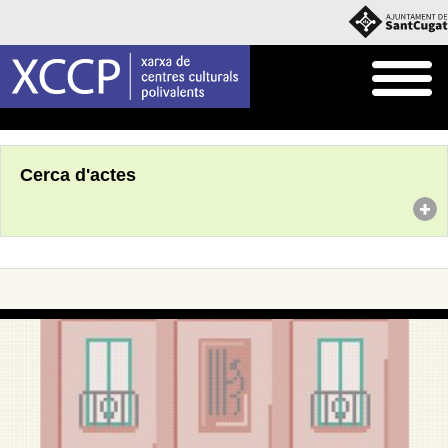
Inici
Agenda
Cerca d'actes