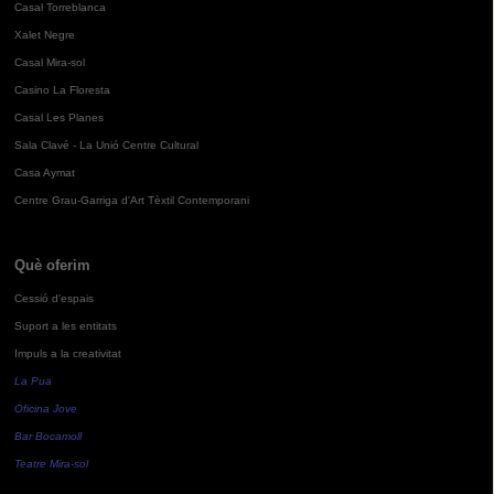
Casal Torreblanca
Xalet Negre
Casal Mira-sol
Casino La Floresta
Casal Les Planes
Sala Clavé - La Unió Centre Cultural
Casa Aymat
Centre Grau-Garriga d'Art Tèxtil Contemporani
Què oferim
Cessió d'espais
Suport a les entitats
Impuls a la creativitat
La Pua
Oficina Jove
Bar Bocamoll
Teatre Mira-sol