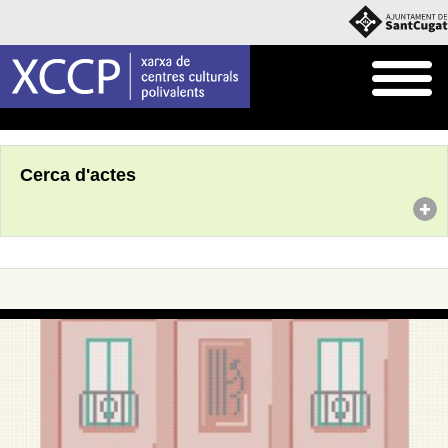
Inici
Agenda
Cerca d'actes