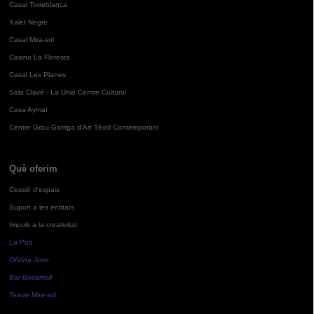
Casal Torreblanca
Xalet Negre
Casal Mira-sol
Casino La Floresta
Casal Les Planes
Sala Clavé - La Unió Centre Cultural
Casa Aymat
Centre Grau-Garriga d'Art Tèxtil Contemporani
Què oferim
Cessió d'espais
Suport a les entitats
Impuls a la creativitat
La Pua
Oficina Jove
Bar Bocamoll
Teatre Mira-sol