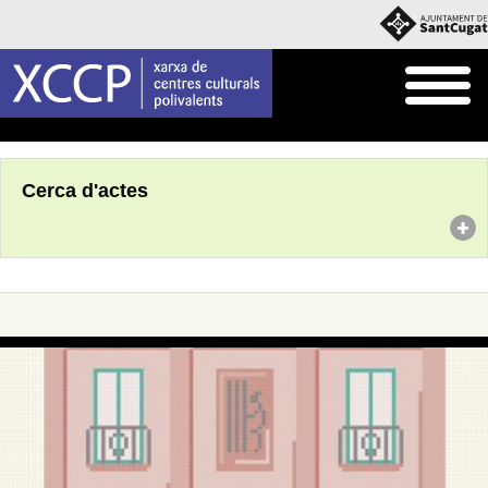
Inici
Agenda
Cerca d'actes