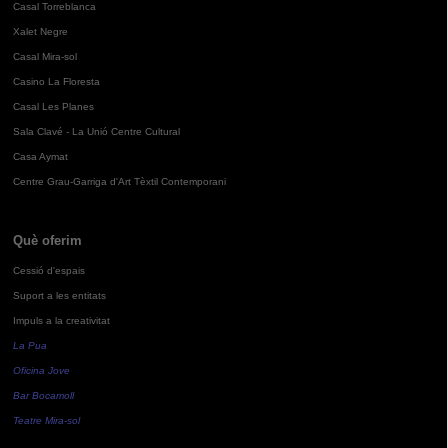
Casal Torreblanca
Xalet Negre
Casal Mira-sol
Casino La Floresta
Casal Les Planes
Sala Clavé - La Unió Centre Cultural
Casa Aymat
Centre Grau-Garriga d'Art Tèxtil Contemporani
Què oferim
Cessió d'espais
Suport a les entitats
Impuls a la creativitat
La Pua
Oficina Jove
Bar Bocamoll
Teatre Mira-sol