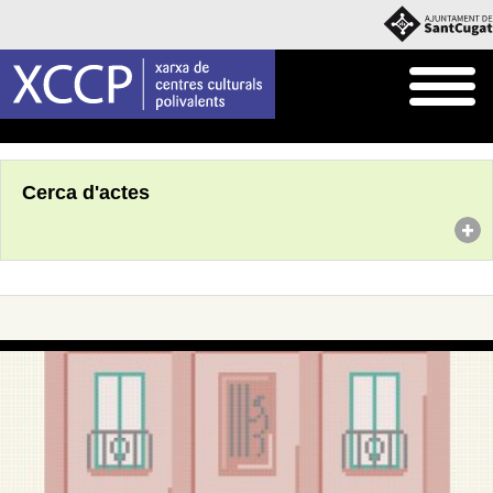
Inici
Agenda
Cerca d'actes