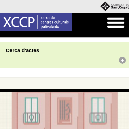
Inici
Agenda
Cerca d'actes