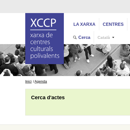
LA XARXA
CENTRES
Cerca
Català
Inici
Agenda
Cerca d'actes